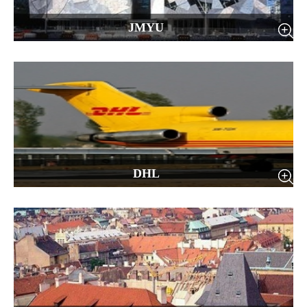
JMYU
DHL